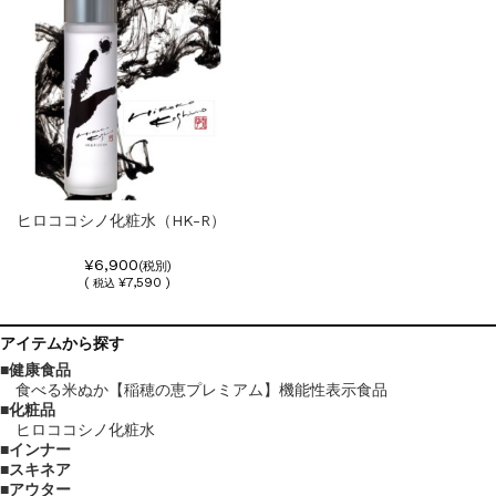
ヒロココシノ化粧水（HK-R）
¥6,900
(税別)
(
¥7,590 )
税込
アイテム
から探す
健康食品
食べる米ぬか【稲穂の恵プレミアム】機能性表示食品
化粧品
ヒロココシノ化粧水
インナー
スキネア
アウター