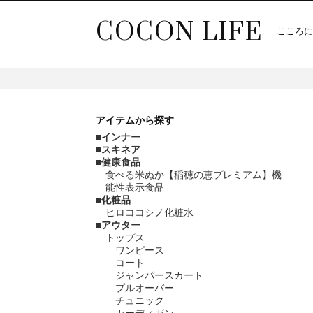
COCON LIFE
こころに
アイテム
から探す
インナー
スキネア
健康食品
食べる米ぬか【稲穂の恵プレミアム】機
能性表示食品
化粧品
ヒロココシノ化粧水
アウター
トップス
ワンピース
コート
ジャンパースカート
プルオーバー
チュニック
カーディガン