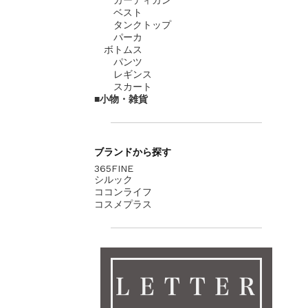
ベスト
タンクトップ
パーカ
ボトムス
パンツ
レギンス
スカート
小物・雑貨
ブランド
から探す
365FINE
シルック
ココンライフ
コスメプラス
ＬＥＴＴＥＲ