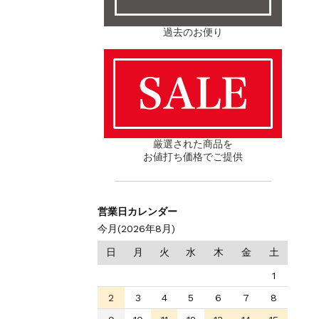
過去のお便り
厳選された商品を
お値打ち価格でご提供
営業日カレンダー
今月(2026年8月)
日
月
火
水
木
金
土
1
2
3
4
5
6
7
8