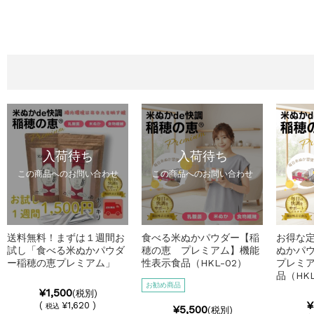
入荷待ち
入荷待ち
この商品へのお問い合わせ
この商品へのお問い合わせ
送料無料！まずは１週間お
食べる米ぬかパウダー【稲
お得な
試し「食べる米ぬかパウダ
穂の恵 プレミアム】機能
ぬかパ
ー稲穂の恵プレミアム」
性表示食品（HKL-02）
プレミ
品（HKL-
お勧め商品
¥1,500
(税別)
¥
(
¥1,620 )
税込
¥5,500
(税別)