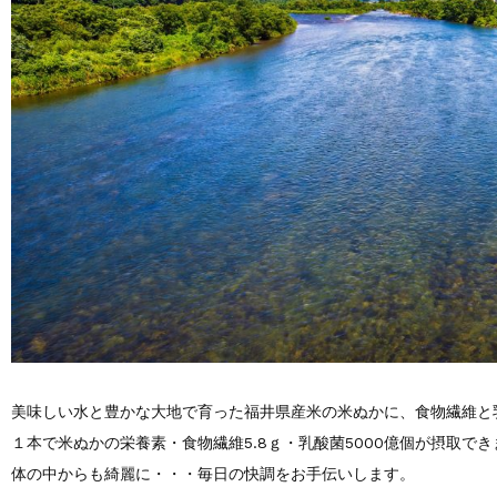
美味しい水と豊かな大地で育った福井県産米の米ぬかに、食物繊維と
１本で米ぬかの栄養素・食物繊維5.8ｇ・乳酸菌5000億個が摂取でき
体の中からも綺麗に・・・毎日の快調をお手伝いします。