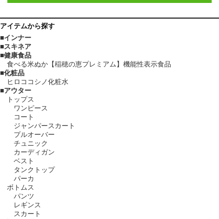
アイテム
から探す
インナー
スキネア
健康食品
食べる米ぬか【稲穂の恵プレミアム】機能性表示食品
化粧品
ヒロココシノ化粧水
アウター
トップス
ワンピース
コート
ジャンパースカート
プルオーバー
チュニック
カーディガン
ベスト
タンクトップ
パーカ
ボトムス
パンツ
レギンス
スカート