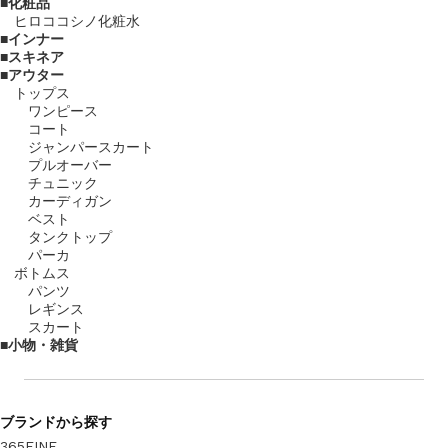
化粧品
ヒロココシノ化粧水
インナー
スキネア
アウター
トップス
ワンピース
コート
ジャンパースカート
プルオーバー
チュニック
カーディガン
ベスト
タンクトップ
パーカ
ボトムス
パンツ
レギンス
スカート
小物・雑貨
ブランド
から探す
365FINE