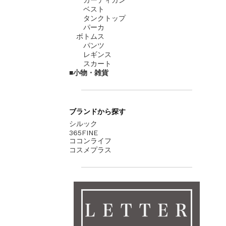
ベスト
タンクトップ
パーカ
ボトムス
パンツ
レギンス
スカート
小物・雑貨
ブランド
から探す
シルック
365FINE
ココンライフ
コスメプラス
ＬＥＴＴＥＲ