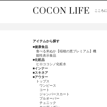
COCON LIFE
こころに
アイテム
から探す
健康食品
食べる米ぬか【稲穂の恵プレミアム】機
能性表示食品
化粧品
ヒロココシノ化粧水
インナー
スキネア
アウター
トップス
ワンピース
コート
ジャンパースカート
プルオーバー
チュニック
カーディガン