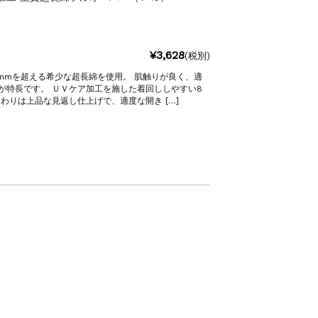
¥3,628
(税別)
mmを超える希少な超長綿を使用。 肌触りが良く、適
が特長です。 ＵＶケア加工を施した着回ししやすい8
わりは上品な見返し仕上げで、適度な開き […]