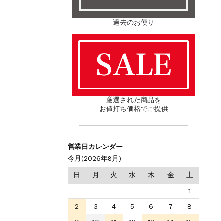
過去のお便り
厳選された商品を
お値打ち価格でご提供
営業日カレンダー
今月(2026年8月)
日
月
火
水
木
金
土
1
2
3
4
5
6
7
8