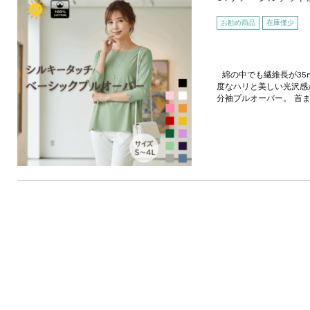
お勧め商品
在庫僅少
綿の中でも繊維長が35
度なハリと美しい光沢感
分袖プルオーバー。 首ま