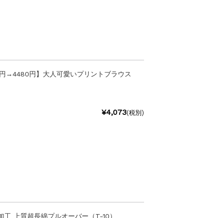
0円→4480円】大人可愛いプリントブラウス
¥4,073
(税別)
加工 上質超長綿プルオーバー（T-10）