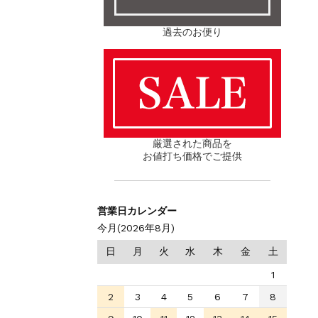
過去のお便り
厳選された商品を
お値打ち価格でご提供
営業日カレンダー
今月(2026年8月)
日
月
火
水
木
金
土
1
2
3
4
5
6
7
8