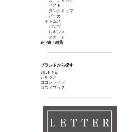
ベスト
タンクトップ
パーカ
ボトムス
パンツ
レギンス
スカート
小物・雑貨
ブランド
から探す
365FINE
シルック
ココンライフ
コスメプラス
ＬＥＴＴＥＲ