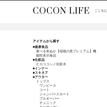
COCON LIFE
こころに
アイテム
から探す
健康食品
食べる米ぬか【稲穂の恵プレミアム】機
能性表示食品
化粧品
ヒロココシノ化粧水
インナー
スキネア
アウター
トップス
ワンピース
コート
ジャンパースカート
プルオーバー
チュニック
カーディガン