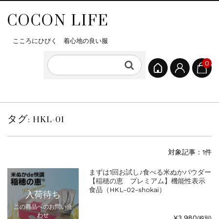
COCON LIFE
こころにひびく 着心地の良い服
0
タグ:
HKL-01
対象記事：1件
まずは1回お試し♪食べる米ぬかパウダー
【稲穂の恵 プレミアム】機能性表示
食品（HKL-02-shokai）
入荷待ち
この商品へのお問い合
わせ
¥3,980
(税別)