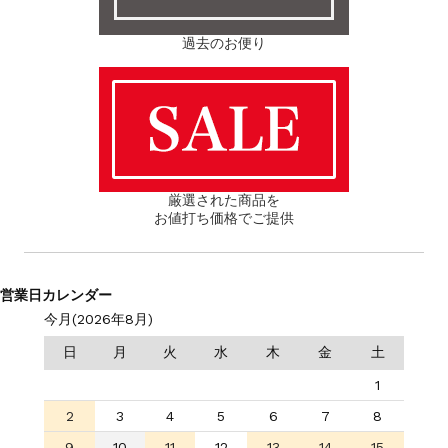
過去のお便り
厳選された商品を
お値打ち価格でご提供
営業日カレンダー
今月(2026年8月)
日
月
火
水
木
金
土
1
2
3
4
5
6
7
8
9
10
11
12
13
14
15