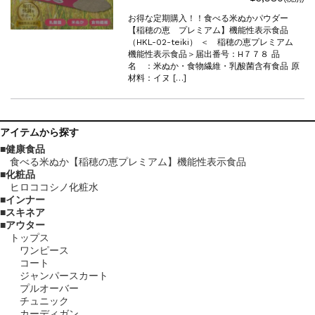
お得な定期購入！！食べる米ぬかパウダー
【稲穂の恵 プレミアム】機能性表示食品
（HKL-02-teiki） ＜ 稲穂の恵プレミアム
機能性表示食品＞届出番号：H７７８ 品
名 ：米ぬか・食物繊維・乳酸菌含有食品 原
材料：イヌ […]
アイテム
から探す
健康食品
食べる米ぬか【稲穂の恵プレミアム】機能性表示食品
化粧品
ヒロココシノ化粧水
インナー
スキネア
アウター
トップス
ワンピース
コート
ジャンパースカート
プルオーバー
チュニック
カーディガン