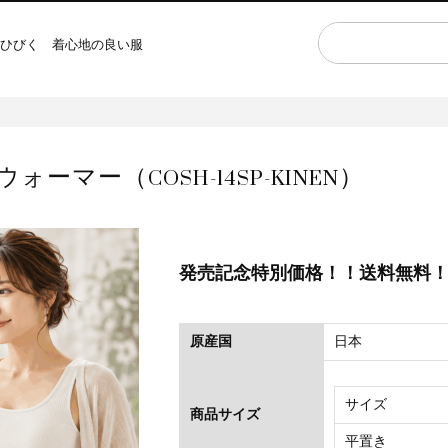
ひびく 着心地の良い服
マー（COSH-14SP-KINEN）
発売記念特別価格！！送料無料
原産国
日本
サイズ
商品サイズ
平置き