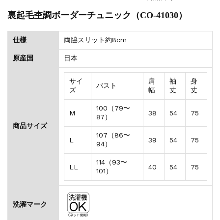
裏起毛杢調ボーダーチュニック（CO-41030）
仕様
両脇スリット約8cm
原産国
日本
サイ
肩
袖
身
バスト
ズ
幅
丈
丈
100（79〜
M
38
54
75
87）
商品サイズ
107（86〜
L
39
54
75
94）
114（93〜
LL
40
54
75
101）
洗濯マーク