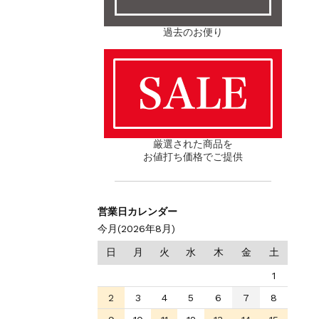
過去のお便り
厳選された商品を
お値打ち価格でご提供
営業日カレンダー
今月(2026年8月)
日
月
火
水
木
金
土
1
2
3
4
5
6
7
8