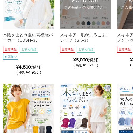
SOLD OUT
S
この商品へのお問い合わせ
この商
木陰をまとう夏の高機能パ
スキネア 肌がよろこぶT
スキネ
ーカー（COSH-35）
シャツ（SK-3）
ンクトッ
新着商品
お勧め商品
新着商品
お勧め商品
新着商品
在庫僅少
¥5,000
¥
(税別)
(
¥5,500 )
(
税込
¥4,500
(税別)
(
¥4,950 )
税込