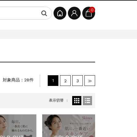
0
対象商品：28件
1
2
3
≫
表示切替