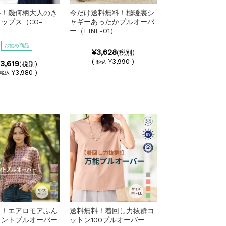
料！幾何柄大人のき
今だけ送料無料！極暖裏シ
ップス（CO-
ャギーあったかプルオーバ
ー（FINE-01）
お勧め商品
¥3,628
(税別)
(
¥3,990 )
3,619
税込
(税別)
¥3,980 )
税込
え！エアロモアふん
送料無料！着回し力抜群コ
リントプルオーバー
ットン100プルオーバー