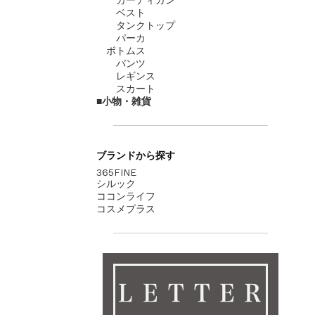
ベスト
タンクトップ
パーカ
ボトムス
パンツ
レギンス
スカート
小物・雑貨
ブランド
から探す
365FINE
シルック
ココンライフ
コスメプラス
ＬＥＴＴＥＲ