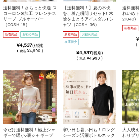
送料無料！さらっと快適 ス
【送料無料！】夏の不快
送料無
コーロン®加工 フレンチス
を、着た瞬間リセット! 木
れいめト
リーブ プルオーバー
陰をまとうアイスダルTシ
21040)
（COSH-18）
ャツ（COSH-36）
新着商品
新着商品
お勧め商品
新着商品
お勧め商品
¥
在庫僅少
¥4,537
(
(税別)
(
¥4,990 )
税込
¥4,537
(税別)
(
¥4,990 )
税込
今だけ送料無料！極上シャ
寒い日も暑い日も！ロング
大人映
ギーで暖か♪裏シャギープ
シーズン活躍ボトルネック
わりプ