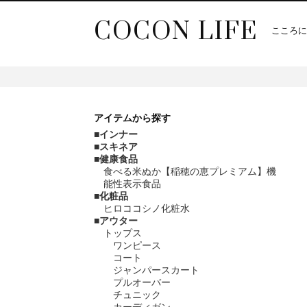
COCON LIFE
こころに
アイテム
から探す
インナー
スキネア
健康食品
食べる米ぬか【稲穂の恵プレミアム】機
能性表示食品
化粧品
ヒロココシノ化粧水
アウター
トップス
ワンピース
コート
ジャンパースカート
プルオーバー
チュニック
カーディガン