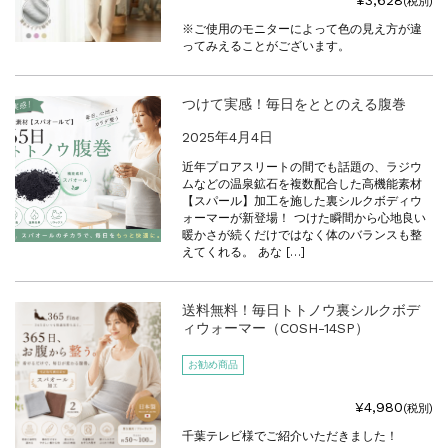
¥3,628
(税別)
※ご使用のモニターによって色の見え方が違
ってみえることがございます。
つけて実感！毎日をととのえる腹巻
2025年4月4日
近年プロアスリートの間でも話題の、ラジウ
ムなどの温泉鉱石を複数配合した高機能素材
【スパール】加工を施した裏シルクボディウ
ォーマーが新登場！ つけた瞬間から心地良い
暖かさが続くだけではなく体のバランスも整
えてくれる。 あな […]
送料無料！毎日トトノウ裏シルクボデ
ィウォーマー（COSH-14SP）
お勧め商品
¥4,980
(税別)
千葉テレビ様でご紹介いただきました！