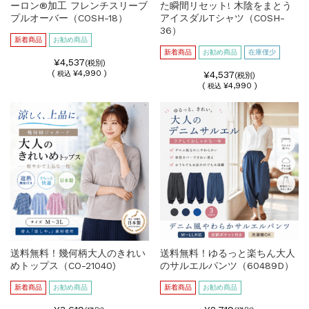
ーロン®加工 フレンチスリーブ
た瞬間リセット! 木陰をまとう
プルオーバー（COSH-18）
アイスダルTシャツ（COSH-
36）
新着商品
お勧め商品
新着商品
お勧め商品
在庫僅少
¥4,537
(税別)
(
¥4,990 )
¥4,537
税込
(税別)
(
¥4,990 )
税込
送料無料！幾何柄大人のきれい
送料無料！ゆるっと楽ちん大人
めトップス（CO-21040)
のサルエルパンツ（60489D）
新着商品
お勧め商品
新着商品
お勧め商品