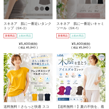
スキネア 肌に一番近いタンク
スキネア 肌に一番近いキャミ
トップ（SK-2）
ソール（SK-1）
新着商品
お勧め商品
新着商品
お勧め商品
¥5,400
¥5,400
(税別)
(税別)
(
¥5,940 )
(
¥5,940 )
税込
税込
送料無料！さらっと快適 スコ
【送料無料！】夏の不快を、着