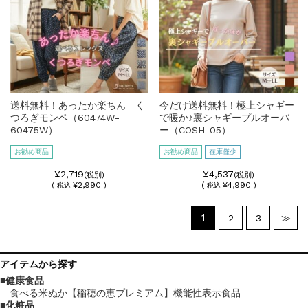
送料無料！あったか楽ちん く
今だけ送料無料！極上シャギー
つろぎモンペ（60474W-
で暖か♪裏シャギープルオーバ
60475W）
ー（COSH-05）
お勧め商品
お勧め商品
在庫僅少
¥2,719
¥4,537
(税別)
(税別)
(
¥2,990 )
(
¥4,990 )
税込
税込
1
2
3
≫
アイテム
から探す
健康食品
食べる米ぬか【稲穂の恵プレミアム】機能性表示食品
化粧品