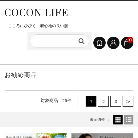
COCON LIFE
こころにひびく 着心地の良い服
0
お勧め商品
対象商品：25件
1
2
3
≫
表示切替