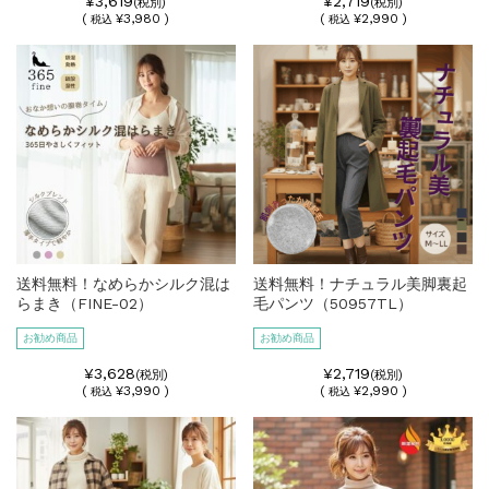
¥3,619
¥2,719
(税別)
(税別)
(
¥3,980 )
(
¥2,990 )
税込
税込
送料無料！なめらかシルク混は
送料無料！ナチュラル美脚裏起
らまき（FINE-02）
毛パンツ（50957TL）
お勧め商品
お勧め商品
¥3,628
¥2,719
(税別)
(税別)
(
¥3,990 )
(
¥2,990 )
税込
税込