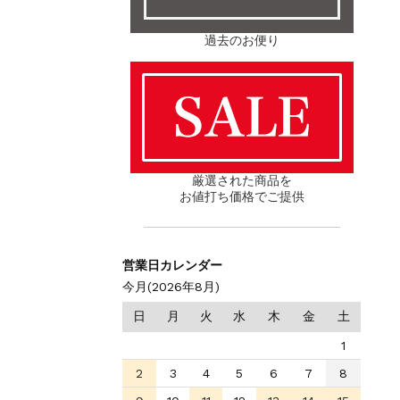
過去のお便り
厳選された商品を
お値打ち価格でご提供
営業日カレンダー
今月(2026年8月)
日
月
火
水
木
金
土
1
2
3
4
5
6
7
8