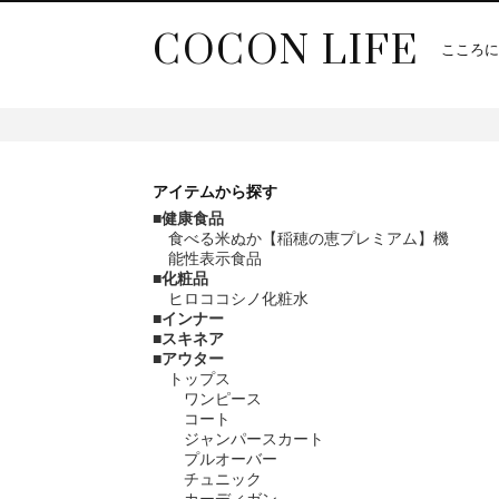
COCON LIFE
こころに
アイテム
から探す
健康食品
食べる米ぬか【稲穂の恵プレミアム】機
能性表示食品
化粧品
ヒロココシノ化粧水
インナー
スキネア
アウター
トップス
ワンピース
コート
ジャンパースカート
プルオーバー
チュニック
カーディガン