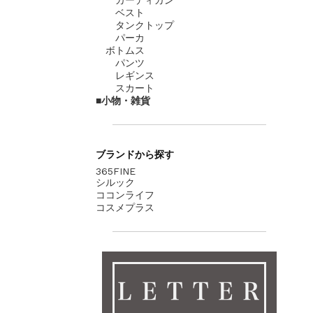
ベスト
タンクトップ
パーカ
ボトムス
パンツ
レギンス
スカート
小物・雑貨
ブランド
から探す
365FINE
シルック
ココンライフ
コスメプラス
ＬＥＴＴＥＲ